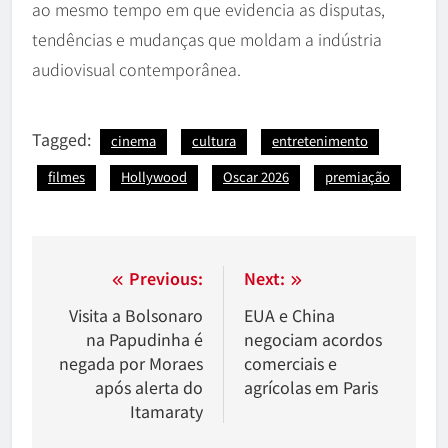
ao mesmo tempo em que evidencia as disputas,
tendências e mudanças que moldam a indústria
audiovisual contemporânea.
Tagged:
cinema
cultura
entretenimento
filmes
Hollywood
Oscar 2026
premiação
Navegação
Previous:
Next:
de
Visita a Bolsonaro
EUA e China
na Papudinha é
negociam acordos
Post
negada por Moraes
comerciais e
após alerta do
agrícolas em Paris
Itamaraty